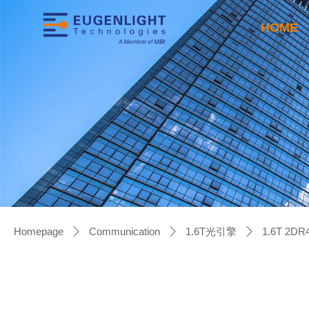
HOME
Homepage
Communication
1.6T光引擎
1.6T 2DR4
ꄲ
ꄲ
ꄲ