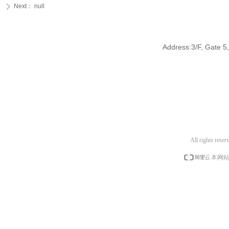
Next：
null
ꄲ
Address:3/F, Gate 5,
All rights res
本网站