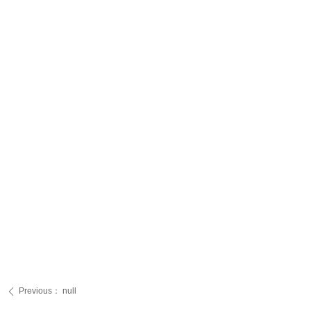
Previous：
null
ꄴ